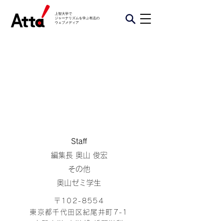
上智大学で
ジャーナリズムを学ぶ有志の
​ウェブメディア
​Staff
編集長 奥山 俊宏
その他
​奥山ゼミ学生
〒102-8554
東京都千代田区紀尾井町7-1