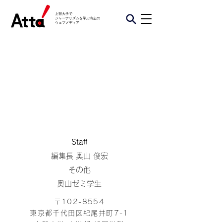
上智大学で
ジャーナリズムを学ぶ有志の
​ウェブメディア
​Staff
編集長 奥山 俊宏
その他
​奥山ゼミ学生
〒102-8554
東京都千代田区紀尾井町7-1