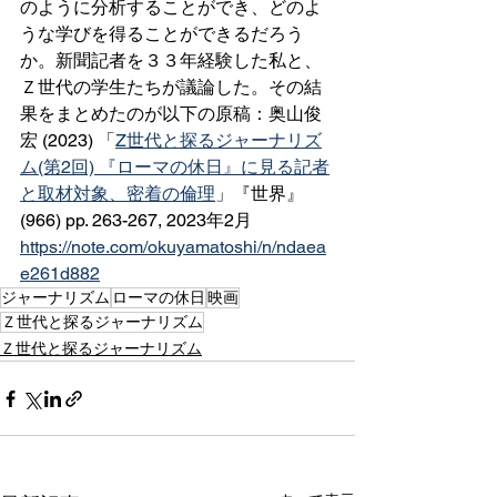
のように分析することができ、どのよ
うな学びを得ることができるだろう
か。新聞記者を３３年経験した私と、
Ｚ世代の学生たちが議論した。その結
果をまとめたのが以下の原稿：奥山俊
宏 (2023) 「
Z世代と探るジャーナリズ
ム(第2回) 『ローマの休日』に見る記者
と取材対象、密着の倫理
」『世界』
(966) pp. 263-267, 2023年2月　
https://note.com/okuyamatoshi/n/ndaea
e261d882
ジャーナリズム
ローマの休日
映画
Ｚ世代と探るジャーナリズム
Ｚ世代と探るジャーナリズム