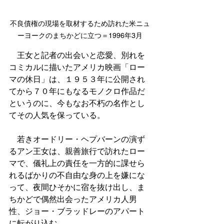
不良債権の現場を取材するため訪れた米ニュ
ーヨークのまちかどに立つ＝1996年3月
　王女と記者の出会いと恋愛、別れを
コミカルに描いたアメリカ映画「ロー
マの休日」は、１９５３年に公開され
てから７０年にもなるモノクロ作品だ
というのに、今もなお不朽の名作とし
てその人気を保っている。
　若きオードリー・ヘプバーンの演ず
るアン王女は、親善旅行で訪れたロー
マで、儀礼上の責任を一方的に課せら
れるばかりの不自由な身の上を嫌にな
って、夜間ひそかに宿を抜け出し、ま
ちかどで偶然出会ったアメリカ人男
性、ジョー・ブラッドレーのアパート
に転がり込む。